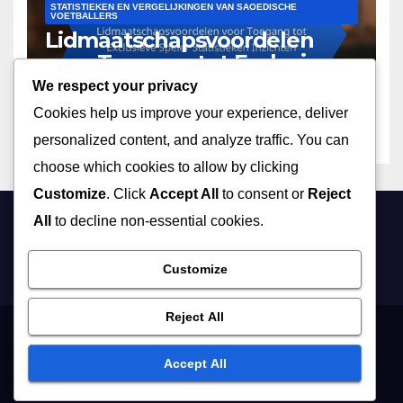
STATISTIEKEN EN VERGELIJKINGEN VAN SAOEDISCHE
VOETBALLERS
Lidmaatschapsvoordelen
voor Toegang tot Exclusieve
Speler Statistieken Inzichten
We respect your privacy
18/12/2025
LEO MARTINEZ
Cookies help us improve your experience, deliver
personalized content, and analyze traffic. You can
choose which cookies to allow by clicking
Customize
. Click
Accept All
to consent or
Reject
All
to decline non-essential cookies.
cacompanhia.com
Customize
Reject All
Gebruikersovereenkomst
Over ons
Bereik ons
Accept All
Beleid gegevensbescherming
Cookiebeleid