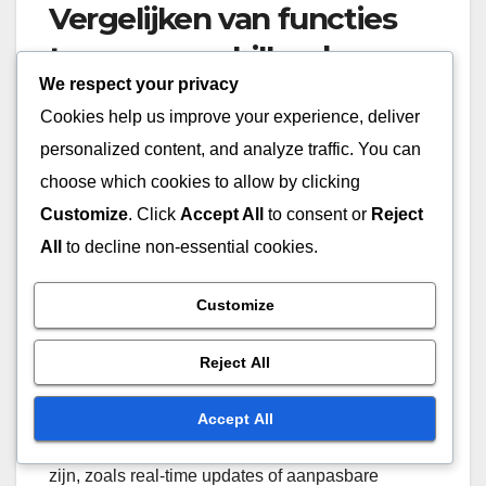
Vergelijken van functies
tussen verschillende
We respect your privacy
platforms
Cookies help us improve your experience, deliver
personalized content, and analyze traffic. You can
Verschillende platforms bieden verschillende
functies die de waarde van een lidmaatschap
choose which cookies to allow by clicking
aanzienlijk kunnen beïnvloeden. Zoek naar
Customize
. Click
Accept All
to consent or
Reject
platforms die uitgebreide spelersstatistieken
All
to decline non-essential cookies.
bieden, inclusief historische prestaties,
blessureverslagen en geavanceerde analyses.
Customize
Overweeg daarnaast de gebruikersinterface en
Reject All
toegankelijkheid. Sommige platforms bieden
mobiele apps, terwijl andere webgebaseerd zijn.
Accept All
Evalueer welke functies voor jou het belangrijkst
zijn, zoals real-time updates of aanpasbare