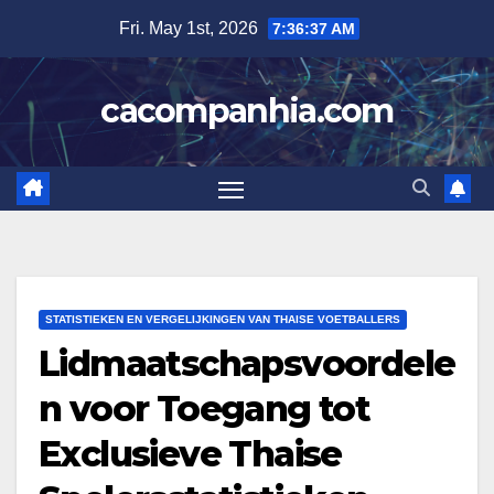
Skip
Fri. May 1st, 2026
7:36:38 AM
to
content
cacompanhia.com
STATISTIEKEN EN VERGELIJKINGEN VAN THAISE VOETBALLERS
Lidmaatschapsvoordele
n voor Toegang tot
Exclusieve Thaise